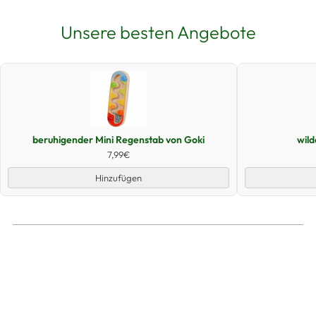
Unsere besten Angebote
Schnellansicht
beruhigender Mini Regenstab von Goki
wil
7,99€
Hinzufügen