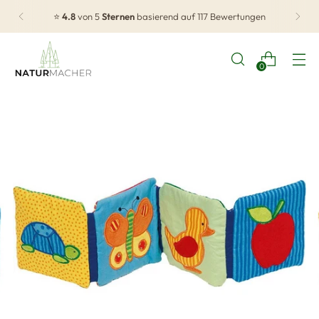
⭐
4.8
von 5
Sternen
basierend auf 117 Bewertungen
0