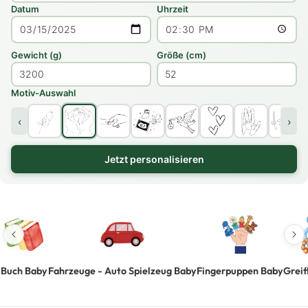
Datum
Uhrzeit
Gewicht (g)
Größe (cm)
Motiv-Auswahl
‹
›
Jetzt personalisieren
Buch Baby
Fahrzeuge - Auto Spielzeug Baby
Fingerpuppen Baby
Greif