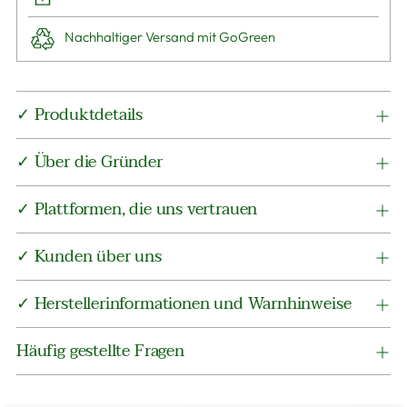
Nachhaltiger Versand mit GoGreen
Produkt
✓ Produktdetails
in
den
✓ Über die Gründer
Warenkorb
legen
✓ Plattformen, die uns vertrauen
✓ Kunden über uns
✓ Herstellerinformationen und Warnhinweise
Häufig gestellte Fragen