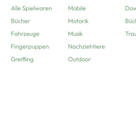
Alle Spielwaren
Mobile
Dow
Bücher
Motorik
Büc
Fahrzeuge
Musik
Tra
Fingerpuppen
Nachziehtiere
Greifling
Outdoor
Handpuppen
Puzzle
Kuscheltiere
Schwingtiere
Spieluhren
Über uns