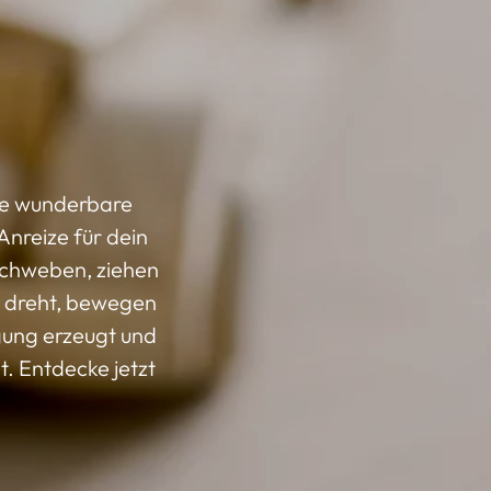
ine wunderbare
Anreize für dein
schweben, ziehen
e dreht, bewegen
gung erzeugt und
. Entdecke jetzt