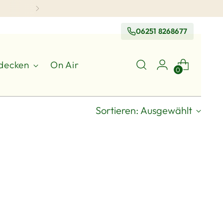
06251 8268677
decken
On Air
0
Sortieren: Ausgewählt