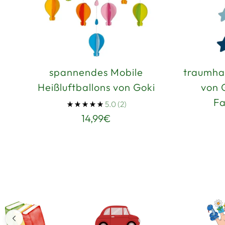
spannendes Mobile
traumhaf
Heißluftballons von Goki
von 
Fa
5.0
(2)
14,99€