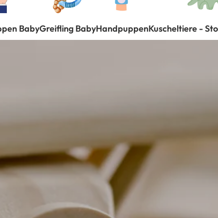
ppen Baby
Greifling Baby
Handpuppen
Kuscheltiere - St