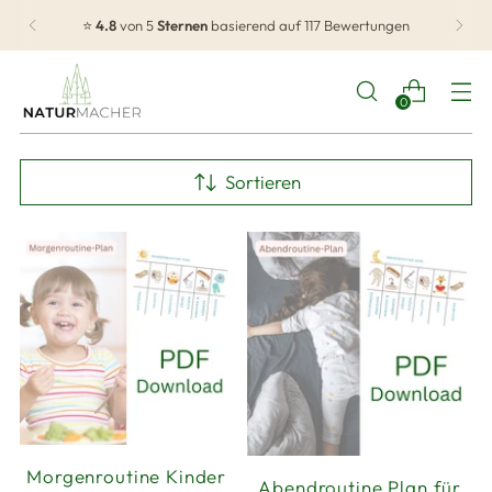
⭐
4.8
von 5
Sternen
basierend auf 117 Bewertungen
0
Sortieren
Morgenroutine Kinder
Abendroutine Plan für