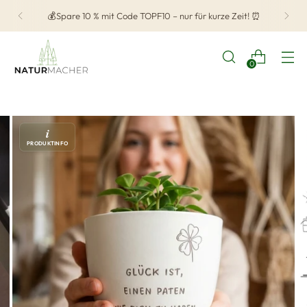
💰Spare 10 % mit Code TOPF10 – nur für kurze Zeit! ⏰
0
i
PRODUKTINFO