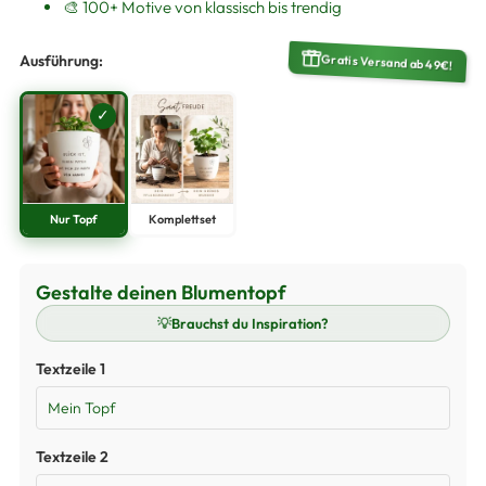
🎨 100+ Motive von klassisch bis trendig
Gratis Versand ab 49€!
Ausführung:
✓
Nur Topf
Komplettset
🌲
Tanne
Gestalte deinen Blumentopf
✓
💡
Brauchst du Inspiration?
🫒
Olive
✓
Textzeile 1
🌻
Sonnenblume
✓
🍃
Ginkgo
✓
Textzeile 2