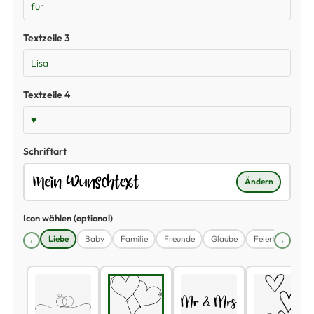
Textzeile 3
Textzeile 4
Schriftart
Ändern
Icon wählen (optional)
Liebe
Baby
Familie
Freunde
Glaube
Feiertage
Pa
‹
›