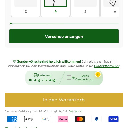
2
4
5
6
Vorschau anzeigen
💚
Sonderwünsche sind herzlich willkommen!
Schreib sie einfach im
Warenkorb bei den Bestellnotizen dazu oder nutze unser
Kontaktformular
.
i
Lieferung
Gratis
Geschenknotiz
10. Aug. - 12. Aug.
In den Warenkorb
Sichere Zahlung inkl. MwSt. zzgl. 4,95€
Versand