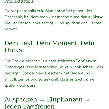
Produktdetails
Produkt
in
Dieser personalisierte Blumentopf ist genau das
den
Geschenk, bei dem man kurz innehält und denkt:
Wow
.
Warenkorb
Weil er Persönlichkeit trägt – und spürbar von Herzen
legen
kommt.
Dein Text. Dein Moment. Dein
Unikat.
Die Gravur macht aus einem schlichten Topf etwas
Einmaliges. Kein Massenprodukt, kein „hab schnell was
besorgt“. Sondern ein Geschenk mit Bedeutung –
stilvoll, zeitlos und so gewählt, dass es auch Jahre
später noch passt.
Auspacken → Einpflanzen →
Jeden Tag freuen