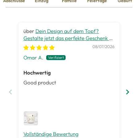
Abschlüsse
Einzug
Familie
Feiertage
Geburt
Dein Design auf dem Topf?
Gestalte jetzt das perfekte Geschenk zu
gra
jedem Anlass
08/07/2026
Omar A.
Pet
Hochwertig
Ge
Good product
Es 
ist
Inh
gut
me
Vollständige Bewertung
Vo