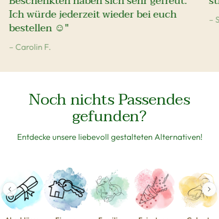
Beschenkten haben sich sehr gefreut.
st
Ich würde jederzeit wieder bei euch
– 
bestellen ☺️"
– Carolin F.
Noch nichts Passendes
gefunden?
Entdecke unsere liebevoll gestalteten Alternativen!