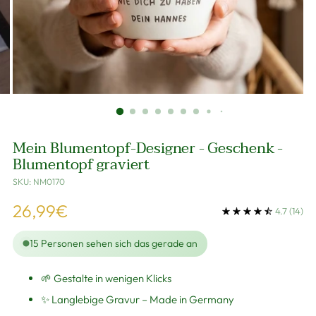
Mein Blumentopf-Designer - Geschenk -
Blumentopf graviert
SKU: NM0170
Regulärer
26,99€
4.7
(14)
Preis
15
Personen sehen sich das gerade an
🌱 Gestalte in wenigen Klicks
✨ Langlebige Gravur – Made in Germany