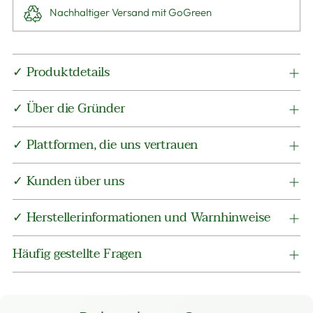
Nachhaltiger Versand mit GoGreen
Produkt
✓ Produktdetails
in
den
✓ Über die Gründer
Warenkorb
legen
✓ Plattformen, die uns vertrauen
✓ Kunden über uns
✓ Herstellerinformationen und Warnhinweise
Häufig gestellte Fragen