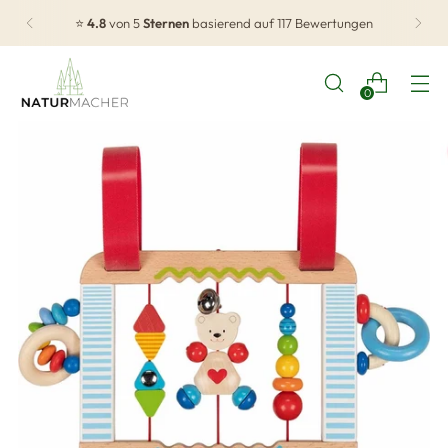
⭐
4.8
von 5
Sternen
basierend auf 117 Bewertungen
0