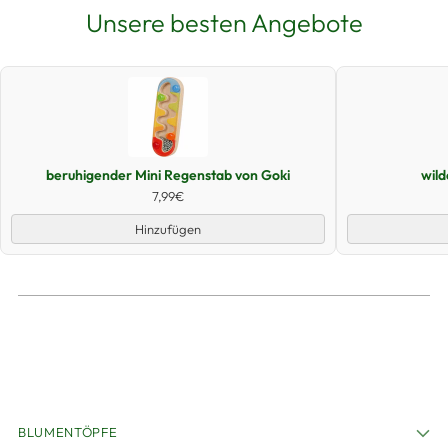
Unsere besten Angebote
Schnellansicht
beruhigender Mini Regenstab von Goki
wil
7,99€
Hinzufügen
BLUMENTÖPFE