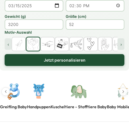
Gewicht (g)
Größe (cm)
Motiv-Auswahl
‹
›
Jetzt personalisieren
Greifling Baby
Handpuppen
Kuscheltiere - Stofftiere Baby
Baby Mobile