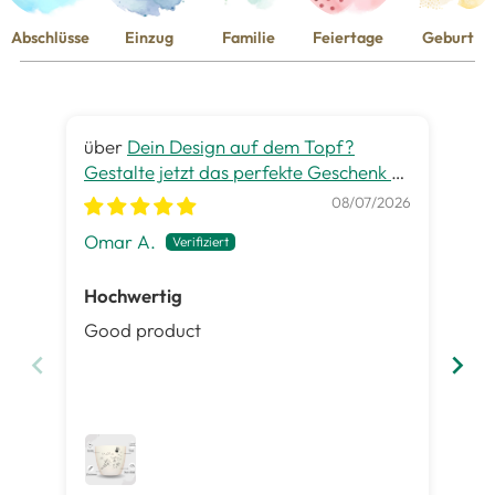
Abschlüsse
Einzug
Familie
Feiertage
Geburt
Dein Design auf dem Topf?
Gestalte jetzt das perfekte Geschenk zu
gra
jedem Anlass
08/07/2026
Omar A.
Pet
Hochwertig
Ge
Good product
Es 
ist
Inh
gut
me