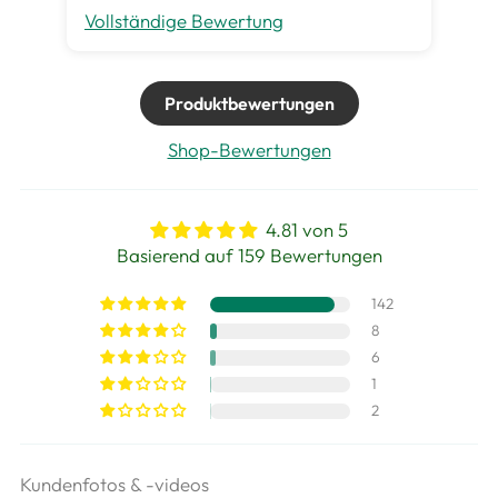
Vollständige Bewertung
Vo
Produktbewertungen
Shop-Bewertungen
4.81 von 5
Basierend auf 159 Bewertungen
142
8
6
1
2
Kundenfotos & -videos