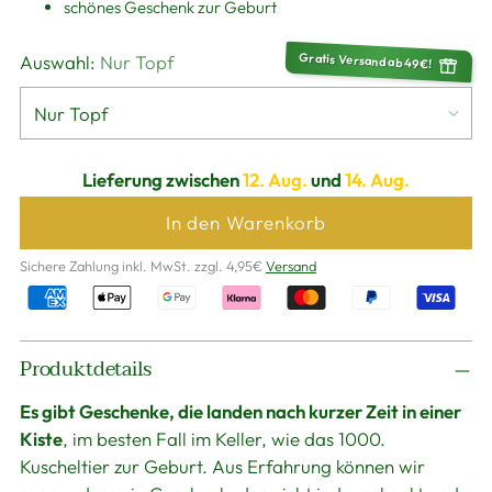
schönes Geschenk zur Geburt
Gratis Versand ab 49€!
Auswahl:
Nur Topf
Lieferung zwischen
12. Aug.
und
14. Aug.
In den Warenkorb
Sichere Zahlung inkl. MwSt. zzgl. 4,95€
Versand
Produkt
Produktdetails
in
den
Es gibt Geschenke, die landen nach kurzer Zeit in einer
Warenkorb
Kiste
, im besten Fall im Keller, wie das 1000.
legen
Kuscheltier zur Geburt. Aus Erfahrung können wir