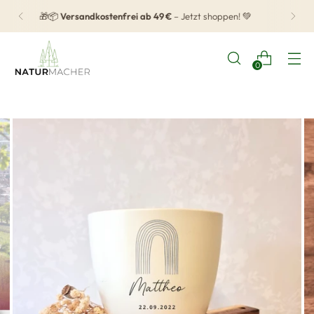
⭐
4.8
von 5
Sternen
basierend auf 117 Bewertungen
0