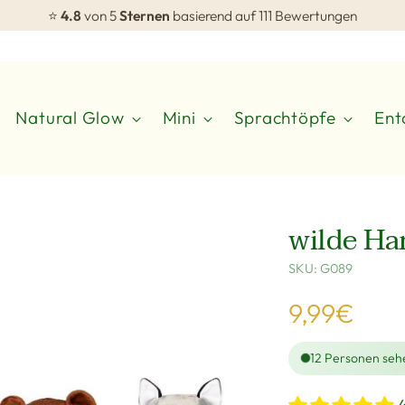
⭐
4.8
von 5
Sternen
basierend auf 111 Bewertungen
Natural Glow
Mini
Sprachtöpfe
Ent
wilde Ha
SKU: G089
Regulärer
9,99€
Preis
12
Personen sehe