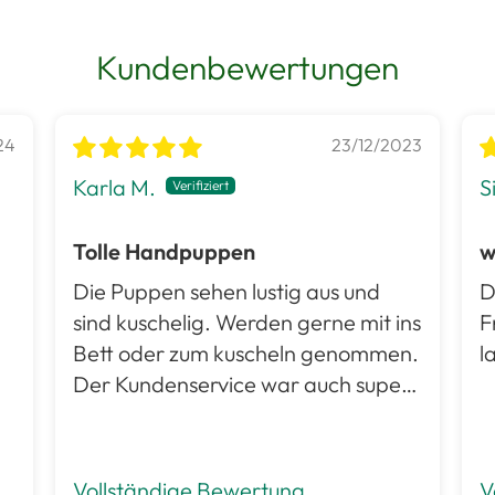
Kundenbewertungen
24
23/12/2023
Karla M.
S
Tolle Handpuppen
w
Die Puppen sehen lustig aus und
D
sind kuschelig. Werden gerne mit ins
F
Bett oder zum kuscheln genommen.
l
Der Kundenservice war auch super.
Gerne kaufe ich hier wieder
Vollständige Bewertung
V