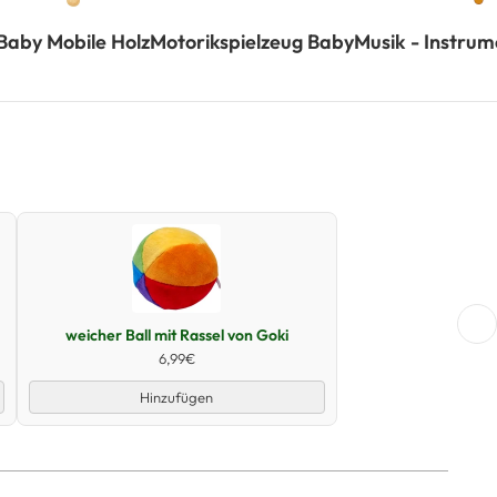
Baby Mobile Holz
Motorikspielzeug Baby
Musik - Instrum
Schnellansicht
weicher Ball mit Rassel von Goki
6,99€
Hinzufügen