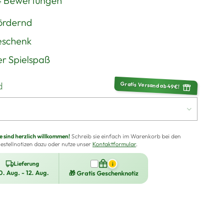
4 Bewertungen
ördernd
eschenk
er Spielspaß
d
Gratis Versand ab 49€!
sind herzlich willkommen!
Schreib sie einfach im Warenkorb bei den
estellnotizen dazu oder nutze unser
Kontaktformular
.
Lieferung
i
0. Aug. - 12. Aug.
🎁 Gratis Geschenknotiz