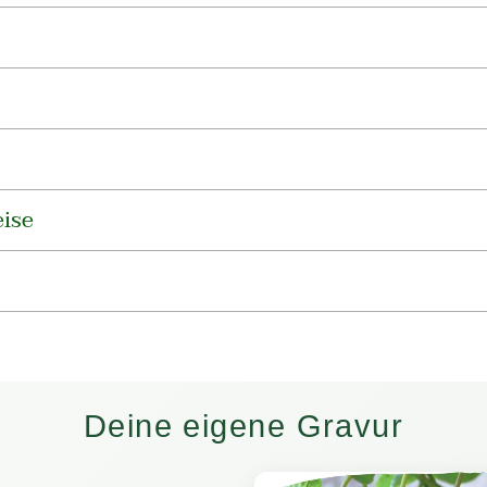
Warenkorb
legen
ise
Deine eigene Gravur