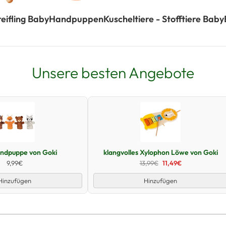
eifling Baby
Handpuppen
Kuscheltiere - Stofftiere Baby
Unsere besten Angebote
Schnellansicht
Schnellansicht
andpuppe von Goki
klangvolles Xylophon Löwe von Goki
9,99€
13,99€
11,49€
Hinzufügen
Hinzufügen