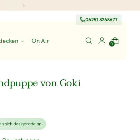
06251 8268677
decken
On Air
0
ndpuppe von Goki
n sich das gerade an