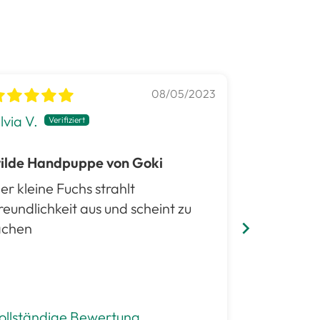
08/05/2023
ilvia V.
Franziska
ilde Handpuppe von Goki
wilde Han
er kleine Fuchs strahlt
Top Qualit
reundlichkeit aus und scheint zu
Handpuppe
achen
ollständige Bewertung
Vollständ