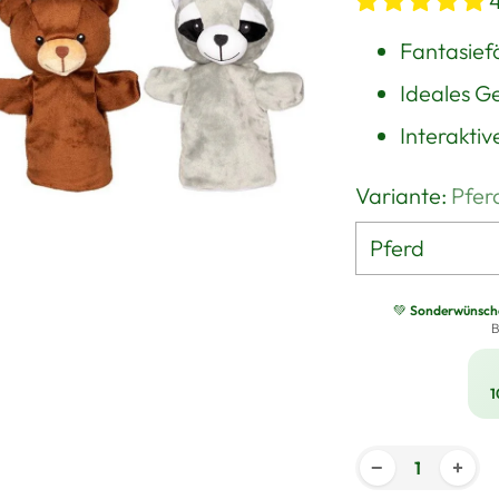
Fantasief
Ideales G
Interaktiv
Variante:
Pfer
💚
Sonderwünsche 
B
1
−
+