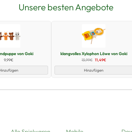
Unsere besten Angebote
Schnellansicht
Schnellansicht
andpuppe von Goki
klangvolles Xylophon Löwe von Goki
9,99€
13,99€
11,49€
Hinzufügen
Hinzufügen
Alle Spielwaren
Mobile
Dow