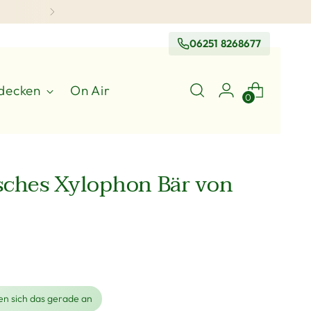
06251 8268677
decken
On Air
0
sches Xylophon Bär von
n sich das gerade an