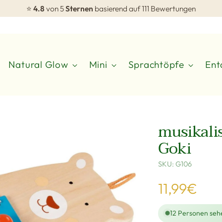
⭐
4.8
von 5
Sternen
basierend auf 111 Bewertungen
Natural Glow
Mini
Sprachtöpfe
Ent
musikali
Goki
SKU: G106
Regulärer
11,99€
Preis
12
Personen sehe