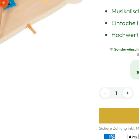
Musikalis
Einfache
Hochwerti
💚
Sonderwünsche 
B
1
−
+
Sichere Zahlung inkl. 