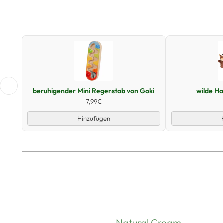
Schnellansicht
beruhigender Mini Regenstab von Goki
wilde H
7,99€
Hinzufügen
Natural Cream