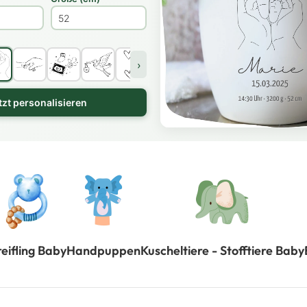
›
tzt personalisieren
eifling Baby
Handpuppen
Kuscheltiere - Stofftiere Baby