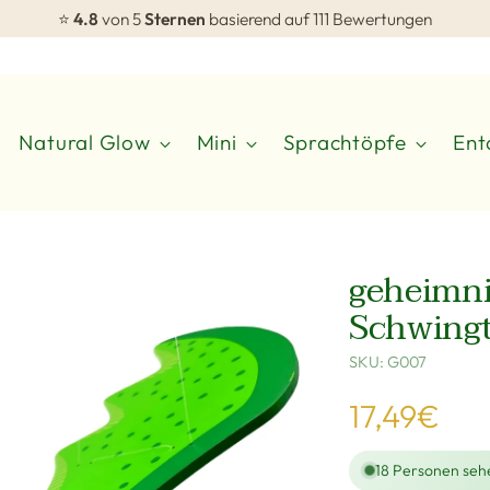
⭐
4.8
von 5
Sternen
basierend auf 111 Bewertungen
Natural Glow
Mini
Sprachtöpfe
Ent
geheimni
Schwingt
SKU: G007
Regulärer
17,49€
Preis
18
Personen sehe