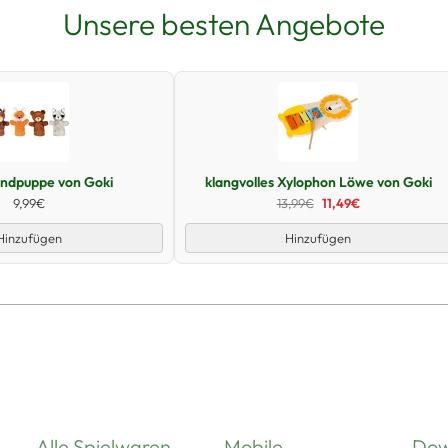
Unsere besten Angebote
Schnellansicht
Schnellansicht
andpuppe von Goki
klangvolles Xylophon Löwe von Goki
9,99€
13,99€
11,49€
Hinzufügen
Hinzufügen
Alle Spielwaren
Mobile
Dow