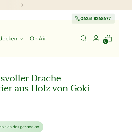
06251 8268677
decken
On Air
0
svoller Drache -
ier aus Holz von Goki
n sich das gerade an