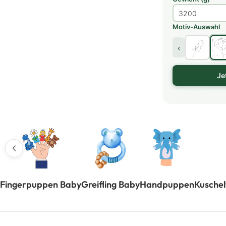
Motiv-Auswahl
‹
Je
Fingerpuppen Baby
Greifling Baby
Handpuppen
Kuschel