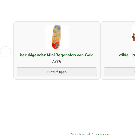
Schnellansicht
beruhigender Mini Regenstab von Goki
wilde H
7,99€
Hinzufügen
Natural Cream