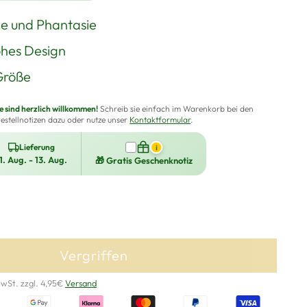
de und Phantasie
hes Design
Größe
sind herzlich willkommen!
Schreib sie einfach im Warenkorb bei den
estellnotizen dazu oder nutze unser
Kontaktformular
.
Lieferung
i
1. Aug. - 13. Aug.
🎁 Gratis Geschenknotiz
Vergriffen
MwSt. zzgl. 4,95€
Versand