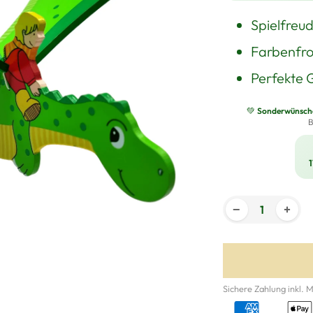
Spielfreu
Farbenfro
Perfekte 
💚
Sonderwünsche 
B
1
−
+
Sichere Zahlung inkl. 