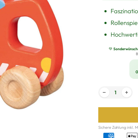
Faszinati
Rollenspie
Hochwerti
💚
Sonderwünsche 
B
0
−
+
Sichere Zahlung inkl. 