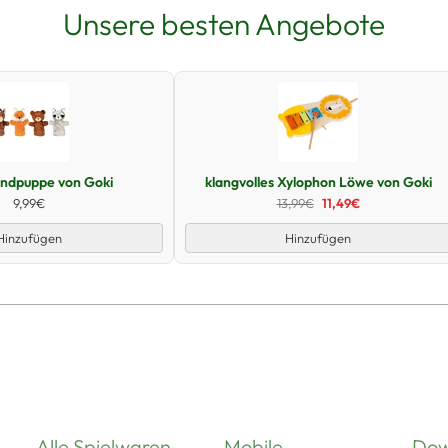
Unsere besten Angebote
Schnellansicht
Schnellansicht
andpuppe von Goki
klangvolles Xylophon Löwe von Goki
9,99€
13,99€
11,49€
Hinzufügen
Hinzufügen
Alle Spielwaren
Mobile
Dow