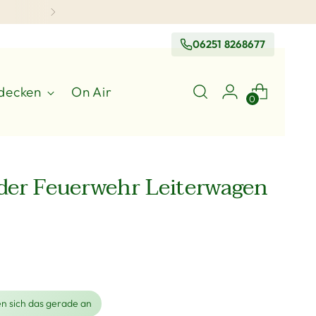
06251 8268677
decken
On Air
0
er Feuerwehr Leiterwagen
n sich das gerade an