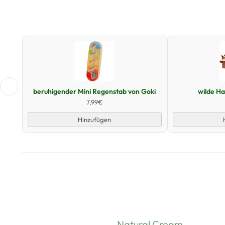
Schnellansicht
beruhigender Mini Regenstab von Goki
wilde H
7,99€
Hinzufügen
Natural Cream