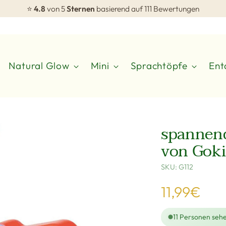
⭐
4.8
von 5
Sternen
basierend auf 111 Bewertungen
Natural Glow
Mini
Sprachtöpfe
Ent
spannend
von Goki
SKU: G112
Regulärer
11,99€
Preis
11
Personen sehe