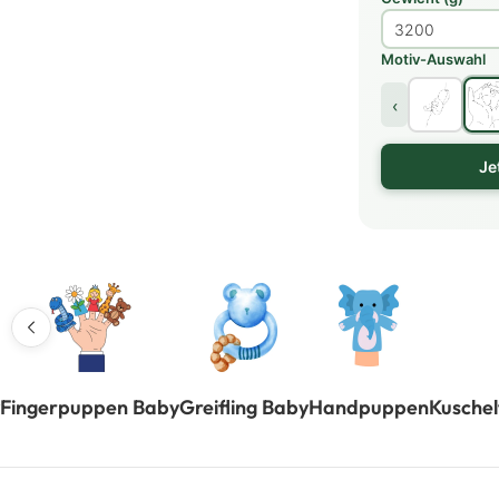
Motiv-Auswahl
‹
Je
Fingerpuppen Baby
Greifling Baby
Handpuppen
Kuschel