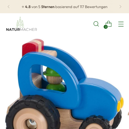
⭐
4.8
von 5
Sternen
basierend auf 117 Bewertungen
0