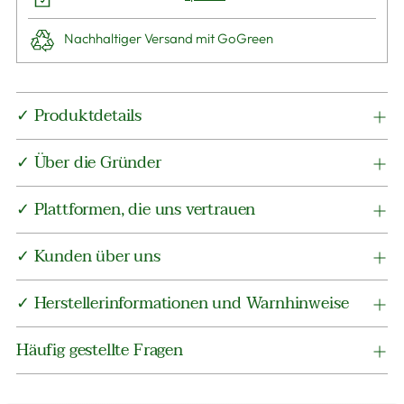
Nachhaltiger Versand mit GoGreen
Produkt
✓ Produktdetails
in
den
✓ Über die Gründer
Warenkorb
legen
✓ Plattformen, die uns vertrauen
✓ Kunden über uns
✓ Herstellerinformationen und Warnhinweise
Häufig gestellte Fragen