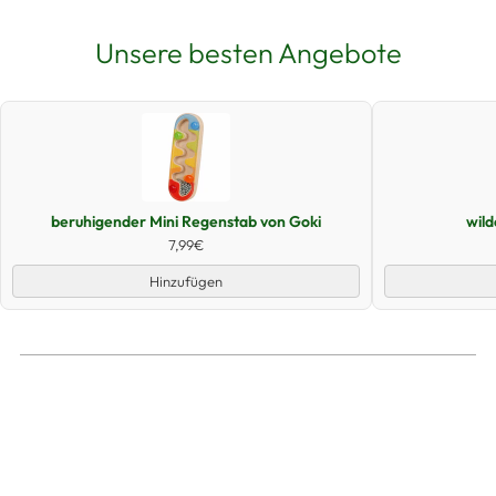
Unsere besten Angebote
Schnellansicht
beruhigender Mini Regenstab von Goki
wil
7,99€
Hinzufügen