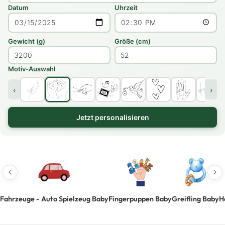
Datum
Uhrzeit
Gewicht (g)
Größe (cm)
Motiv-Auswahl
‹
›
Jetzt personalisieren
Fahrzeuge - Auto Spielzeug Baby
Fingerpuppen Baby
Greifling Baby
H