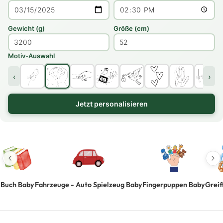
Gewicht (g)
Größe (cm)
Motiv-Auswahl
‹
›
Jetzt personalisieren
Buch Baby
Fahrzeuge - Auto Spielzeug Baby
Fingerpuppen Baby
Greif