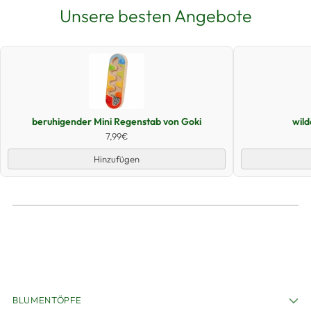
Unsere besten Angebote
Schnellansicht
beruhigender Mini Regenstab von Goki
wil
7,99€
Hinzufügen
BLUMENTÖPFE