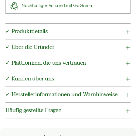
Nachhaltiger Versand mit GoGreen
Produkt
✓ Produktdetails
in
den
✓ Über die Gründer
Warenkorb
legen
✓ Plattformen, die uns vertrauen
✓ Kunden über uns
✓ Herstellerinformationen und Warnhinweise
Häufig gestellte Fragen