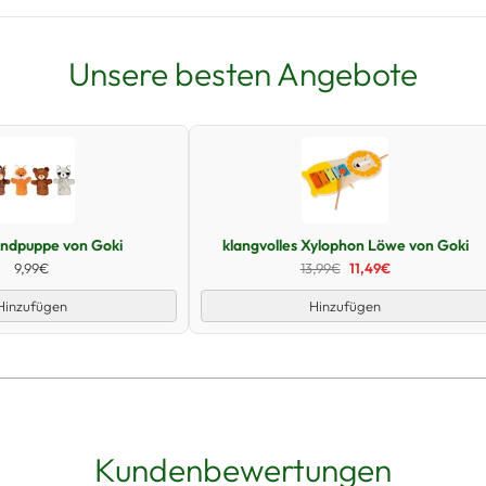
Unsere besten Angebote
Schnellansicht
Schnellansicht
andpuppe von Goki
klangvolles Xylophon Löwe von Goki
9,99€
13,99€
11,49€
Hinzufügen
Hinzufügen
Kundenbewertungen