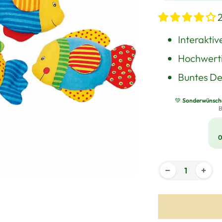
Interaktiv
Hochwerti
Buntes De
💚
Sonderwünsche 
B
0
−
+