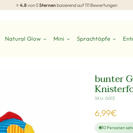
⭐
4.8
von 5
Sternen
basierend auf 111 Bewertungen
Natural Glow
Mini
Sprachtöpfe
Ent
bunter G
Knisterf
SKU: G013
Regulärer
6,99€
Preis
10
Personen sehe