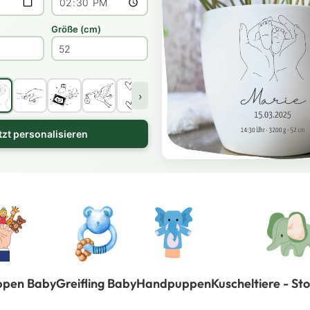
Größe (cm)
›
tzt personalisieren
ppen Baby
Greifling Baby
Handpuppen
Kuscheltiere - St