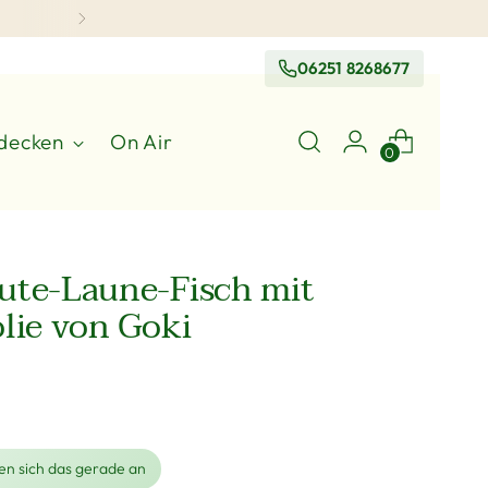
06251 8268677
decken
On Air
0
ute-Laune-Fisch mit
olie von Goki
n sich das gerade an