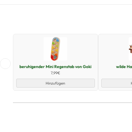
Schnellansicht
beruhigender Mini Regenstab von Goki
wilde H
7,99€
Hinzufügen