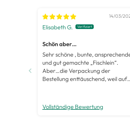
14/03/20
Elisabeth G.
Schön aber…
Sehr schöne , bunte, ansprechende
und gut gemachte „Fischlein“.
Aber…die Verpackung der
Bestellung enttäuschend, weil auf
vier Fische (alle für ein Baby
gedacht) nur zwei Muster, also
doppelt, verpackt. Mein erster
Vollständige Bewertung
Gedanke war: warum denkt man
da nicht mit. Schade ☹️