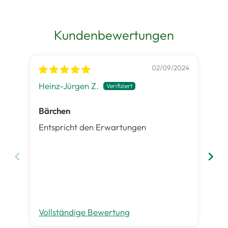
Kundenbewertungen
02/09/2024
Heinz-Jürgen Z.
Kar
Bärchen
To
Entspricht den Erwartungen
Die
kus
od
Ku
kau
Vollständige Bewertung
Vo