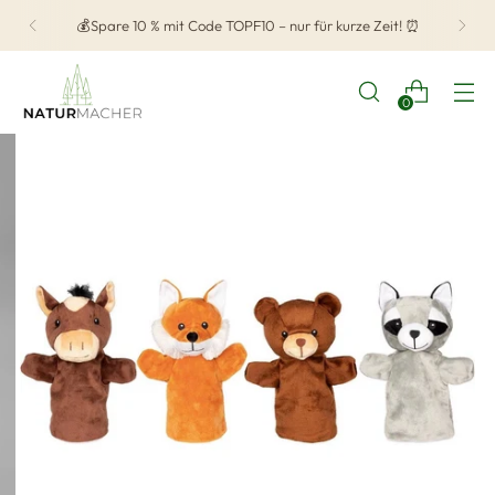
💰Spare 10 % mit Code TOPF10 – nur für kurze Zeit! ⏰
0