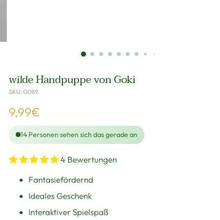
wilde Handpuppe von Goki
SKU: G089
Regulärer
9,99€
Preis
14
Personen sehen sich das gerade an
4 Bewertungen
Fantasiefördernd
Ideales Geschenk
Interaktiver Spielspaß