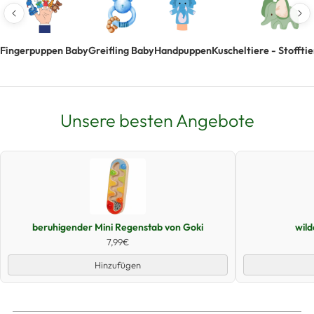
Fingerpuppen Baby
Greifling Baby
Handpuppen
Kuscheltiere - Stoffti
Unsere besten Angebote
Schnellansicht
beruhigender Mini Regenstab von Goki
wil
7,99€
Hinzufügen