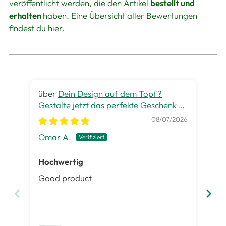
veröffentlicht werden, die den Artikel
bestellt und
erhalten
haben. Eine Übersicht aller Bewertungen
findest du
hier
.
Dein Design auf dem Topf?
Gestalte jetzt das perfekte Geschenk zu
gra
jedem Anlass
08/07/2026
Omar A.
Pet
Hochwertig
Ge
Good product
Es 
ist
Inh
gut
me