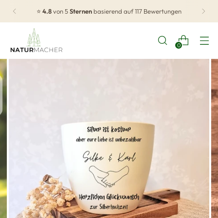
⭐
4.8
von 5
Sternen
basierend auf 117 Bewertungen
0