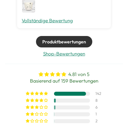
Vollständige Bewertung
Vo
Produktbewertungen
Shop-Bewertungen
4.81 von 5
Basierend auf 159 Bewertungen
142
8
6
1
2