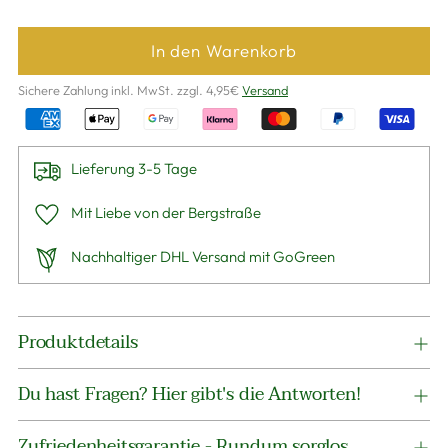
In den Warenkorb
Sichere Zahlung inkl. MwSt. zzgl. 4,95€
Versand
Lieferung 3-5 Tage
Mit Liebe von der Bergstraße
Nachhaltiger DHL Versand mit GoGreen
Produkt
Produktdetails
in
den
Du hast Fragen? Hier gibt's die Antworten!
Warenkorb
legen
Zufriedenheitsgarantie - Rundum sorglos