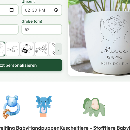
Uhrzeit
Größe (cm)
›
tzt personalisieren
eifling Baby
Handpuppen
Kuscheltiere - Stofftiere Baby