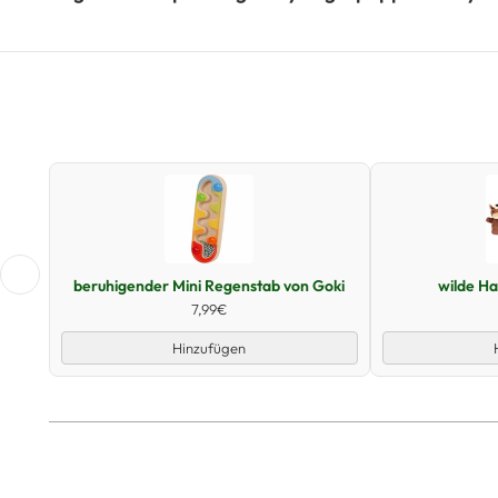
Schnellansicht
beruhigender Mini Regenstab von Goki
wilde H
7,99€
Hinzufügen