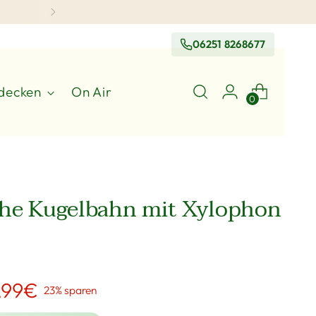
06251 8268677
decken
On Air
0
he Kugelbahn mit Xylophon
,99€
23% sparen