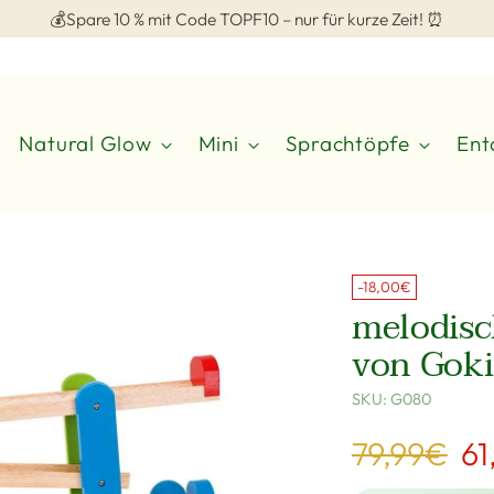
💰Spare 10 % mit Code TOPF10 – nur für kurze Zeit! ⏰
Natural Glow
Mini
Sprachtöpfe
Ent
-18,00€
melodisc
von Goki
SKU: G080
Regulärer
79,99€
61