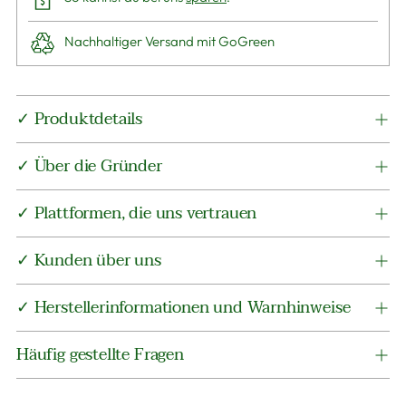
Nachhaltiger Versand mit GoGreen
Produkt
✓ Produktdetails
in
den
✓ Über die Gründer
Warenkorb
legen
✓ Plattformen, die uns vertrauen
✓ Kunden über uns
✓ Herstellerinformationen und Warnhinweise
Häufig gestellte Fragen