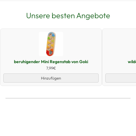
Unsere besten Angebote
Schnellansicht
beruhigender Mini Regenstab von Goki
wil
7,99€
Hinzufügen