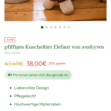
-9,49€
pfiffiges Kuscheltier Elefant von ava&yves
SKU: AY016
Regulärer
47,49€
38,00€
20% sparen
Preis
9
Personen sehen sich das gerade an
Liebevolles Design
Pflegeleicht
Hochwertige Materialien