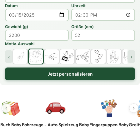
Datum
Uhrzeit
Gewicht (g)
Größe (cm)
Motiv-Auswahl
‹
›
Jetzt personalisieren
Buch Baby
Fahrzeuge - Auto Spielzeug Baby
Fingerpuppen Baby
Greif