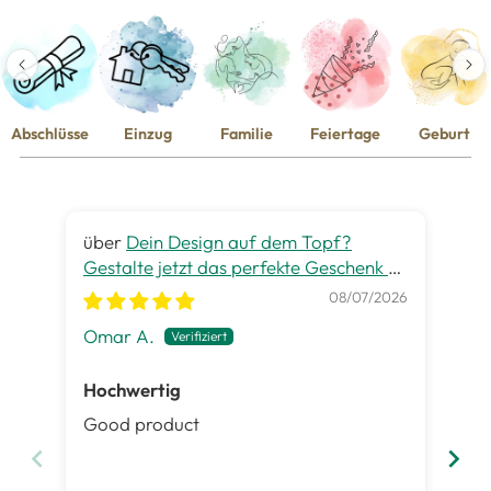
Abschlüsse
Einzug
Familie
Feiertage
Geburt
Dein Design auf dem Topf?
Gestalte jetzt das perfekte Geschenk zu
gra
jedem Anlass
08/07/2026
Omar A.
Pet
Hochwertig
Ge
Good product
Es 
ist
Inh