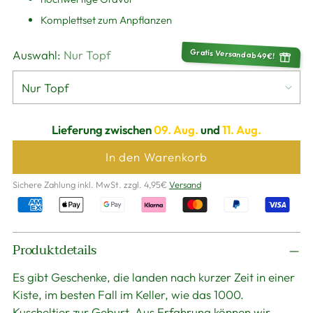
Komplettset zum Anpflanzen
Gratis Versand ab 49€!
Auswahl:
Nur Topf
Lieferung zwischen
09. Aug.
und
11. Aug.
In den Warenkorb
Sichere Zahlung inkl. MwSt. zzgl. 4,95€
Versand
Produkt
Produktdetails
in
den
Es gibt Geschenke, die landen nach kurzer Zeit in einer
Warenkorb
Kiste, im besten Fall im Keller, wie das 1000.
legen
Kuscheltier zur Geburt. Aus Erfahrung können wir