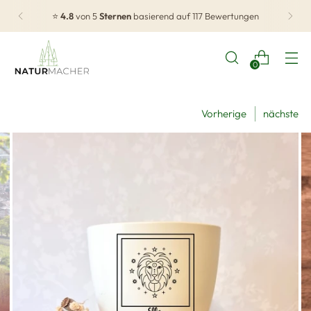
⭐
4.8
von 5
Sternen
basierend auf 117 Bewertungen
0
Vorherige
nächste