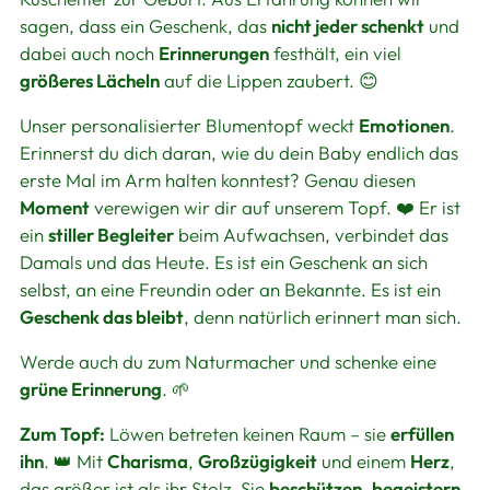
sagen, dass ein Geschenk, das
nicht jeder schenkt
und
dabei auch noch
Erinnerungen
festhält, ein viel
größeres Lächeln
auf die Lippen zaubert. 😊
Unser personalisierter Blumentopf weckt
Emotionen
.
Erinnerst du dich daran, wie du dein Baby endlich das
erste Mal im Arm halten konntest? Genau diesen
Moment
verewigen wir dir auf unserem Topf. ❤️ Er ist
ein
stiller Begleiter
beim Aufwachsen, verbindet das
Damals und das Heute. Es ist ein Geschenk an sich
selbst, an eine Freundin oder an Bekannte. Es ist ein
Geschenk das bleibt
, denn natürlich erinnert man sich.
Werde auch du zum Naturmacher und schenke eine
grüne Erinnerung
. 🌱
Zum Topf:
Löwen betreten keinen Raum – sie
erfüllen
ihn
. 👑 Mit
Charisma
,
Großzügigkeit
und einem
Herz
,
das größer ist als ihr Stolz. Sie
beschützen
,
begeistern