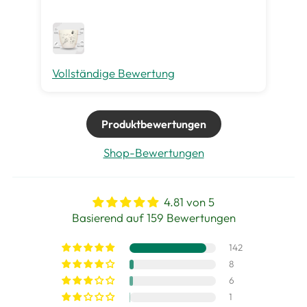
gut
me
Vollständige Bewertung
Vo
Produktbewertungen
Shop-Bewertungen
4.81 von 5
Basierend auf 159 Bewertungen
142
8
6
1