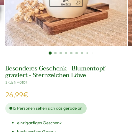
Besonderes Geschenk - Blumentopf
graviert - Sternzeichen Löwe
SKU: NM0109
Regulärer
26,99€
Preis
15
Personen sehen sich das gerade an
einzigartiges Geschenk
hochwertige Gravur