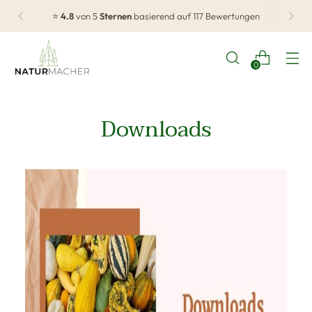
⭐
4.8
von 5
Sternen
basierend auf 117 Bewertungen
0
Downloads