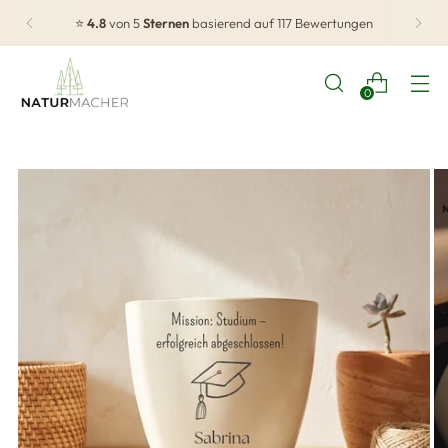
⭐
4.8
von 5
Sternen
basierend auf 117 Bewertungen
0