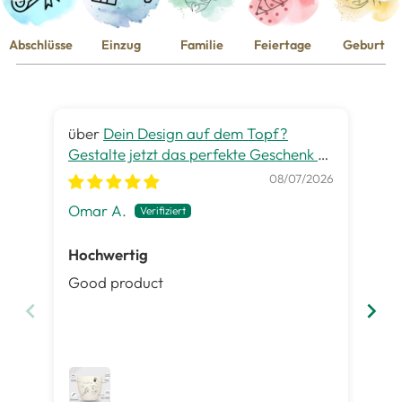
Abschlüsse
Einzug
Familie
Feiertage
Geburt
Dein Design auf dem Topf?
Gestalte jetzt das perfekte Geschenk zu
gra
jedem Anlass
08/07/2026
Omar A.
Pet
Hochwertig
Ge
Good product
Es 
ist
Inh
gut
me