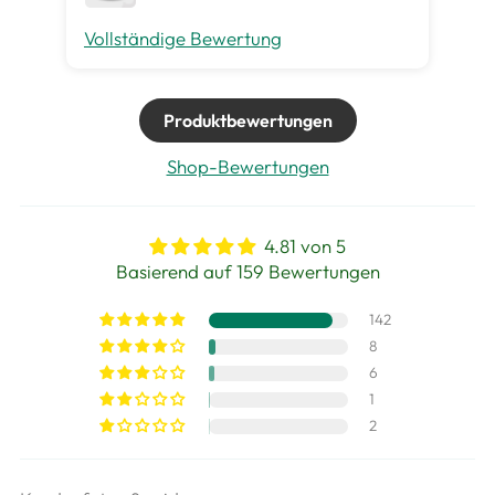
Vollständige Bewertung
Vo
Produktbewertungen
Shop-Bewertungen
4.81 von 5
Basierend auf 159 Bewertungen
142
8
6
1
2