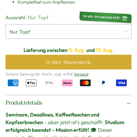
Komplettset zum Anpflanzen
Gratis Versand ab 49€!
Auswahl:
Nur Topf
Lieferung zwischen
11. Aug.
und
13. Aug.
In den Warenkorb
Sichere Zahlung inkl. MwSt. zzgl. 4,95€
Versand
Produkt
Produktdetails
in
den
Seminare, Deadlines, Kaffeeflaschen und
Warenkorb
Kopfzerbrechen
– aber jetzt ist's geschafft:
Studium
legen
erfolgreich beendet – Mission erfüllt!
🎓 Dieser