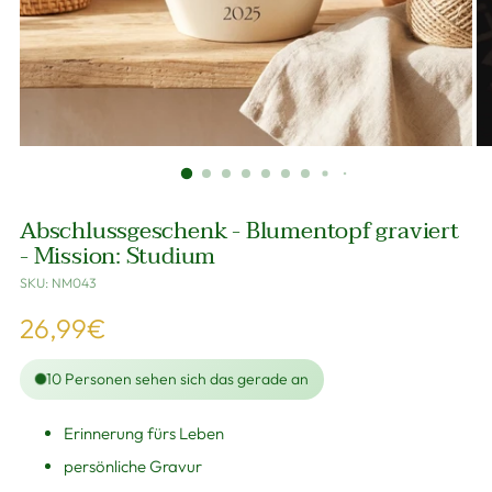
Abschlussgeschenk - Blumentopf graviert
- Mission: Studium
SKU: NM043
Regulärer
26,99€
Preis
10
Personen sehen sich das gerade an
Erinnerung fürs Leben
persönliche Gravur