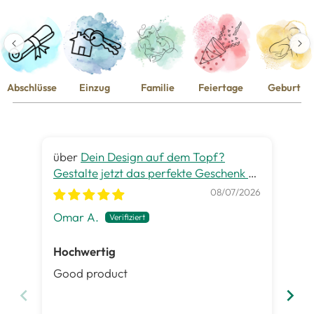
Abschlüsse
Einzug
Familie
Feiertage
Geburt
Dein Design auf dem Topf?
Gestalte jetzt das perfekte Geschenk zu
gra
jedem Anlass
08/07/2026
Omar A.
Pet
Hochwertig
Ge
Good product
Es 
ist
Inh