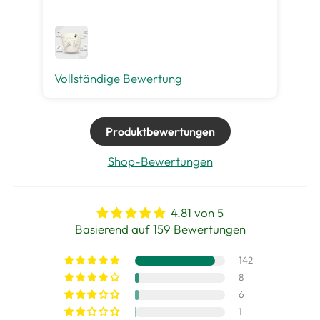
gut
me
Vollständige Bewertung
Vo
Produktbewertungen
Shop-Bewertungen
4.81 von 5
Basierend auf 159 Bewertungen
142
8
6
1