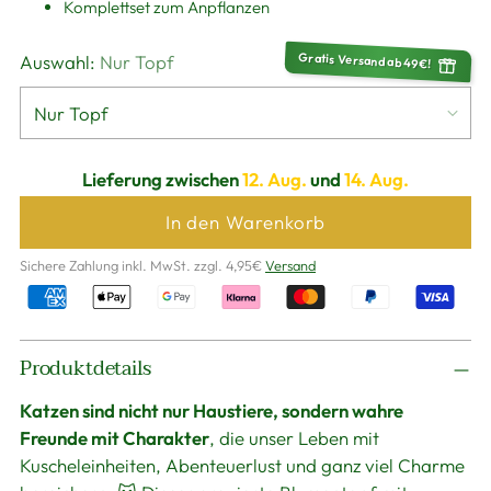
Komplettset zum Anpflanzen
Gratis Versand ab 49€!
Auswahl:
Nur Topf
Lieferung zwischen
12. Aug.
und
14. Aug.
In den Warenkorb
Sichere Zahlung inkl. MwSt. zzgl. 4,95€
Versand
Produkt
Produktdetails
in
den
Katzen sind nicht nur Haustiere, sondern wahre
Warenkorb
Freunde mit Charakter
, die unser Leben mit
legen
Kuscheleinheiten, Abenteuerlust und ganz viel Charme