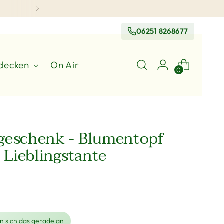
06251 8268677
decken
On Air
0
geschenk - Blumentopf
- Lieblingstante
 sich das gerade an