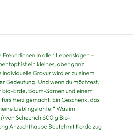
in
den
Warenkorb
legen
 Freundinnen in allen Lebenslagen –
entopf ist ein kleines, aber ganz
 individuelle Gravur wird er zu einem
voller Bedeutung. Und wenn du möchtest,
it Bio-Erde, Baum-Samen und einem
 fürs Herz gemacht. Ein Geschenk, das
 meine Lieblingstante.“ Was im
m) von Scheurich 600 g Bio-
ung Anzuchthaube Beutel mit Kordelzug