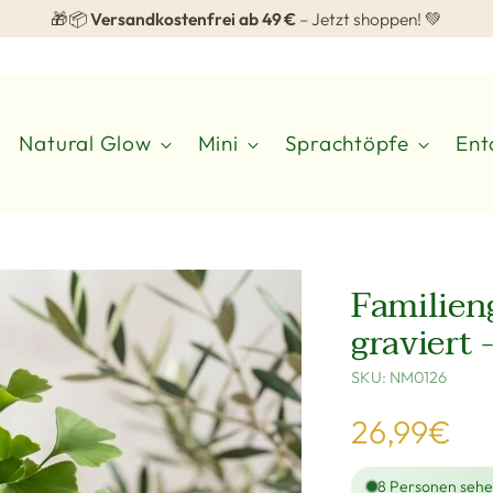
⭐
4.8
von 5
Sternen
basierend auf 111 Bewertungen
Natural Glow
Mini
Sprachtöpfe
Ent
Familien
graviert 
SKU: NM0126
Regulärer
26,99€
Preis
8
Personen sehen