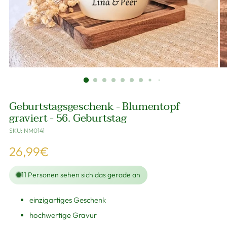
Geburtstagsgeschenk - Blumentopf
graviert - 56. Geburtstag
SKU: NM0141
Regulärer
26,99€
Preis
11
Personen sehen sich das gerade an
einzigartiges Geschenk
hochwertige Gravur