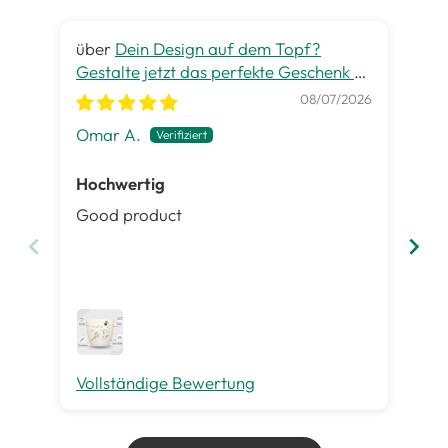
Dein Design auf dem Topf?
Gestalte jetzt das perfekte Geschenk zu
gra
jedem Anlass
08/07/2026
Omar A.
Pet
Hochwertig
Ge
Good product
Es 
ist
Inh
gut
me
Vollständige Bewertung
Vo