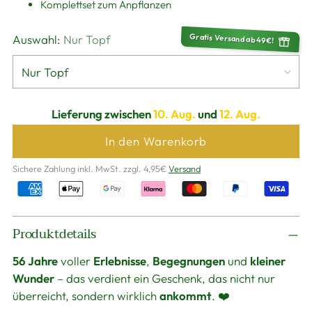
Komplettset zum Anpflanzen
Gratis Versand ab 49€!
Auswahl:
Nur Topf
Lieferung zwischen
10. Aug.
und
12. Aug.
In den Warenkorb
Sichere Zahlung inkl. MwSt. zzgl. 4,95€
Versand
Produkt
Produktdetails
in
den
56 Jahre
voller
Erlebnisse
,
Begegnungen
und
kleiner
Warenkorb
Wunder
– das verdient ein Geschenk, das nicht nur
legen
überreicht, sondern wirklich
ankommt
. ❤️