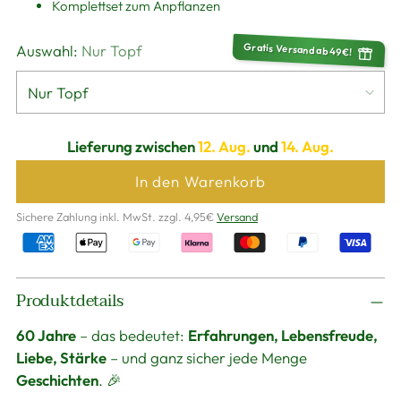
Komplettset zum Anpflanzen
Gratis Versand ab 49€!
Auswahl:
Nur Topf
Lieferung zwischen
12. Aug.
und
14. Aug.
In den Warenkorb
Sichere Zahlung inkl. MwSt. zzgl. 4,95€
Versand
Produkt
Produktdetails
in
den
60 Jahre
– das bedeutet:
Erfahrungen, Lebensfreude,
Warenkorb
Liebe, Stärke
– und ganz sicher jede Menge
legen
Geschichten
. 🎉