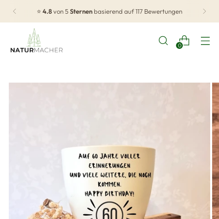
⭐
4.8
von 5
Sternen
basierend auf 117 Bewertungen
0