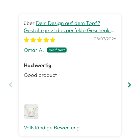
Dein Design auf dem Topf?
Gestalte jetzt das perfekte Geschenk zu
gra
jedem Anlass
08/07/2026
Omar A.
Pet
Hochwertig
Ge
Good product
Es 
ist
Inh
gut
me
Vollständige Bewertung
Vo