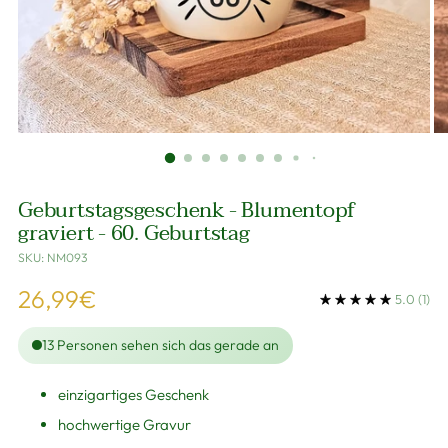
Geburtstagsgeschenk - Blumentopf
graviert - 60. Geburtstag
SKU: NM093
Regulärer
26,99€
5.0
(1)
Preis
13
Personen sehen sich das gerade an
einzigartiges Geschenk
hochwertige Gravur