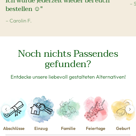
Ich würde jederzeit wieder bei euch
– 
bestellen ☺️"
– Carolin F.
Noch nichts Passendes
gefunden?
Entdecke unsere liebevoll gestalteten Alternativen!
Abschlüsse
Einzug
Familie
Feiertage
Geburt