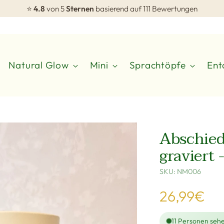
⭐
4.8
von 5
Sternen
basierend auf 111 Bewertungen
Natural Glow
Mini
Sprachtöpfe
Ent
Abschied
graviert
SKU: NM006
Regulärer
26,99€
Preis
11
Personen sehe