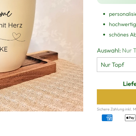
personalis
hochwertig
schönes A
Auswahl:
Nur 
Lief
Sichere Zahlung inkl. 
Produkt