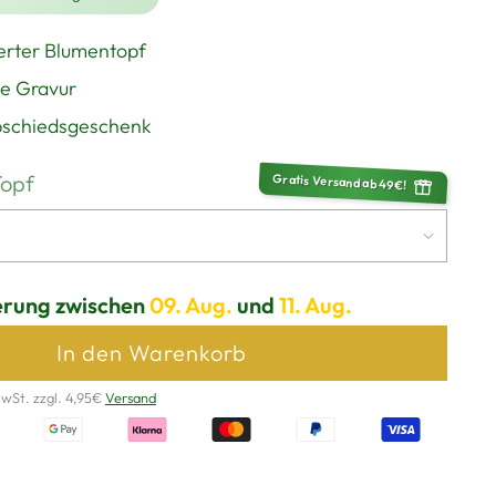
ierter Blumentopf
e Gravur
bschiedsgeschenk
Topf
Gratis Versand ab 49€!
erung zwischen
09. Aug.
und
11. Aug.
In den Warenkorb
MwSt. zzgl. 4,95€
Versand