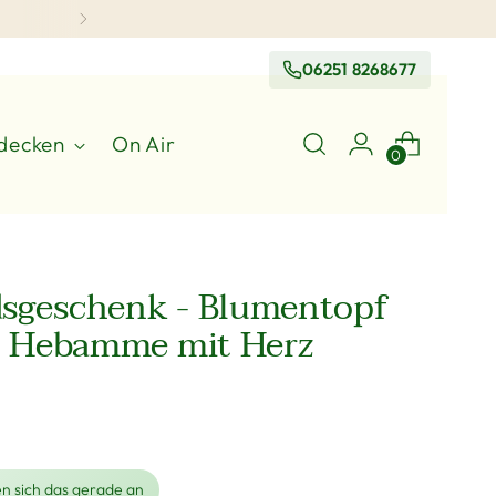
06251 8268677
decken
On Air
0
sgeschenk - Blumentopf
 - Hebamme mit Herz
n sich das gerade an