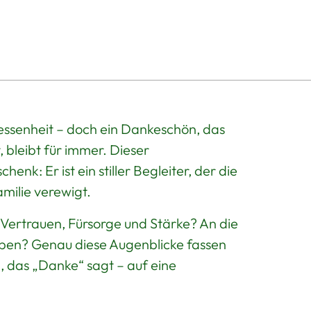
in
den
Warenkorb
legen
gessenheit – doch ein Dankeschön, das
bleibt für immer. Dieser
enk: Er ist ein stiller Begleiter, der die
ilie verewigt.
r Vertrauen, Fürsorge und Stärke? An die
haben? Genau diese Augenblicke fassen
 das „Danke“ sagt – auf eine