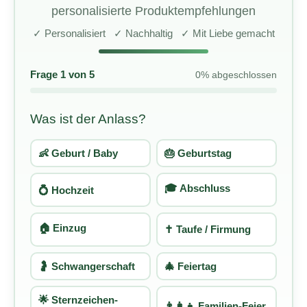
personalisierte Produktempfehlungen
✓ Personalisiert ✓ Nachhaltig ✓ Mit Liebe gemacht
Frage
1
von 5
0
% abgeschlossen
Was ist der Anlass?
👶 Geburt / Baby
🎂 Geburtstag
🎓 Abschluss
💍 Hochzeit
🏠 Einzug
✝️ Taufe / Firmung
🤰 Schwangerschaft
🎄 Feiertag
🌟 Sternzeichen-
👨‍👩‍👧 Familien-Feier